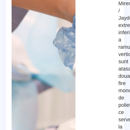
Mire
/
Jayd
extr
infer
a
ramu
verti
sunt
atas
doua
fire
mono
de
polie
ce
serv
la