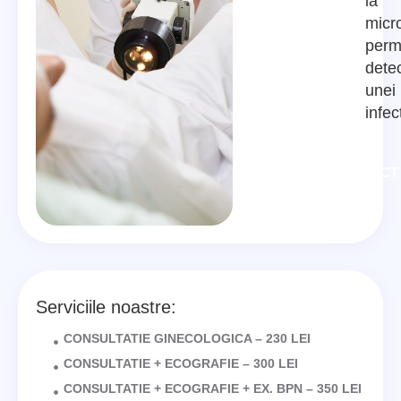
la
micr
perm
dete
unei
infecț
CONTACT
Serviciile noastre:
CONSULTATIE GINECOLOGICA – 230 LEI
CONSULTATIE + ECOGRAFIE – 300 LEI
CONSULTATIE + ECOGRAFIE + EX. BPN – 350 LEI