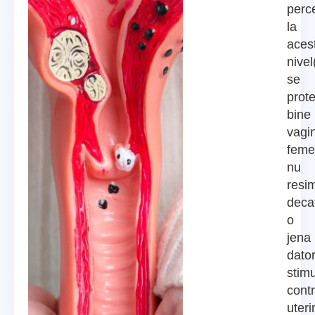
perc
la
aces
nive
se
prot
bine
vagin
feme
nu
resi
deca
o
jena
dator
stimu
contr
uter