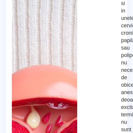
si
in
unel
cervi
croni
papil
sau
polip
nu
nece
de
obice
anes
deoa
excit
termi
nu
sunt