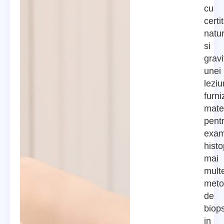
cu
certi
natu
si
gravi
unei
leziu
furn
mater
pent
exa
histo
mai
mult
meto
de
biop
in