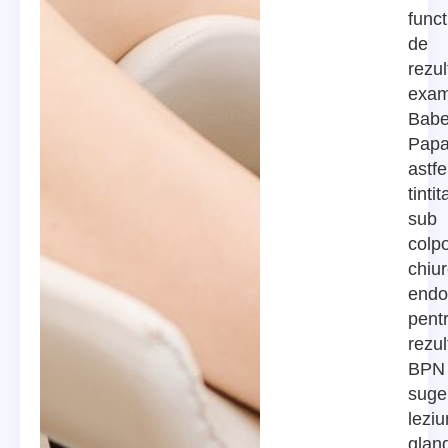
funct
de
rezul
exam
Babe
Papa
astfe
tintit
sub
colp
chiur
endo
pent
rezul
BPN
suge
leziu
glan