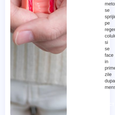
meto
se
sprij
pe
rege
colul
si
se
face
in
prim
zile
dupa
mens
CONTACT