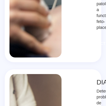
pato
a
funct
feto-
plac
CONTACT
DI
Dete
prob
de