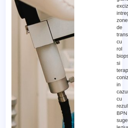
exciz
intreg
zone
de
tran
cu
rol
biops
si
terap
coniz
in
cazur
cu
rezul
BPN
suge
lezi