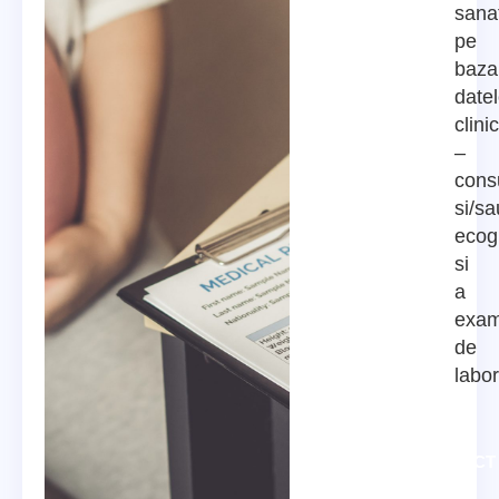
sana
pe
baza
datel
clini
–
consu
si/sa
ecog
si
a
exam
de
labor
CONTACT