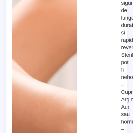
sigur
de
lung
dura
si
rapid
rever
Steri
pot
fi
neho
–
Cupr
Argin
Aur
sau
horm
–