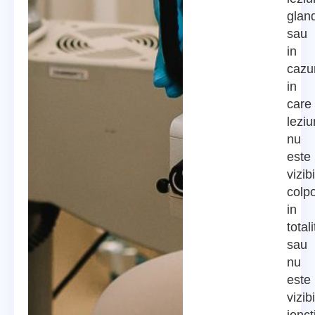
glan
sau
in
cazur
in
care
lezi
nu
este
vizib
colp
in
total
sau
nu
este
vizib