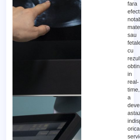
fara
efec
notab
mate
sau
fetal
cu
rezul
obtin
in
real-
time,
a
deve
astaz
indi
orica
servi