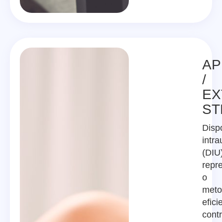
AP
/
EX
ST
Dispo
intra
(DIU
repre
o
meto
efici
contr