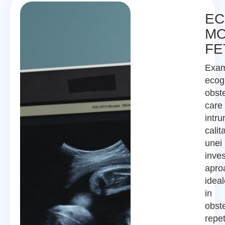
EC
MO
FE
Exam
ecog
obste
care
intru
calita
unei
inves
apro
ideal
in
obste
repet