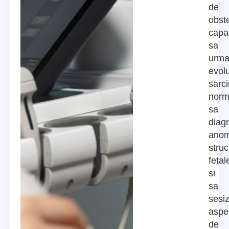
de
obste
capa
sa
urma
evolu
sarci
norm
sa
diag
anom
struc
fetal
si
sa
sesi
aspe
de