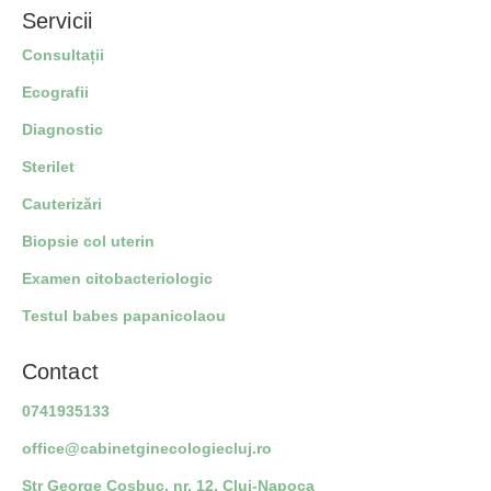
Servicii
Consultații
Ecografii
Diagnostic
Sterilet
Cauterizări
Biopsie col uterin
Examen citobacteriologic
Testul babes papanicolaou
Contact
0741935133
office@cabinetginecologiecluj.ro
Str George Coșbuc, nr. 12, Cluj-Napoca